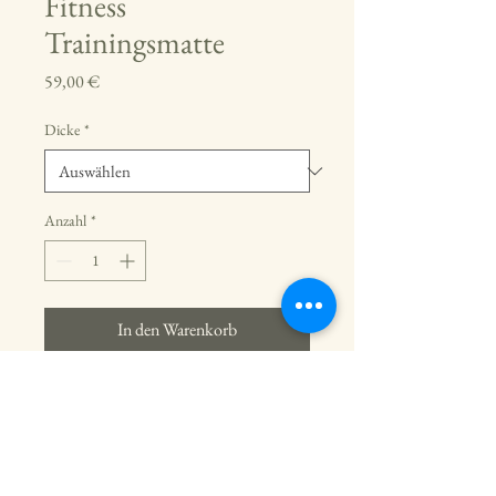
Fitness
Trainingsmatte
Preis
59,00 €
Dicke
*
Anzahl
*
In den Warenkorb
Eine strapazierfähige 
Fitnessmatte für intensives 
Training.